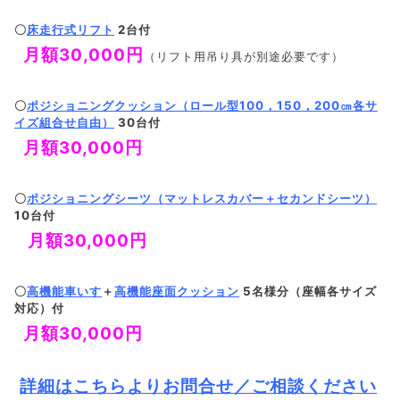
〇
床走行式リフト
2台付
月額30
,000
円
（リフト用吊り具が別途必要です）
〇
ポジショニングクッション（ロール型100，150，200㎝各サ
イズ組合せ自由）
30台付
月額30,000円
〇
ポジショニングシーツ（マットレスカバー＋セカンドシーツ）
10台付
月額30,000円
〇
高機能車いす
＋
高機能座面クッション
5名様分（座幅各サイズ
対応）付
月額30,000円
詳細はこちらよりお問合せ／ご相談ください