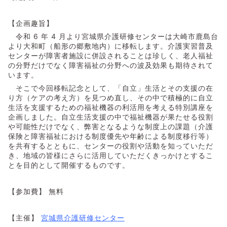
【企画趣旨】
令和 6 年 4 月より宮城県介護研修センターは大崎市鹿島台
より大和町（船形の郷敷地内）に移転します。介護実習普及
センターが障害者施設に併設されることは珍しく、老人福祉
の分野だけでなく障害福祉の分野への波及効果も期待されて
います。
そこで今回移転記念として、「自立」生活とその支援の在
り方（ケアの考え方）を見つめ直し、その中で積極的に自立
生活を支援するための福祉機器の利活用を考える特別講座を
企画しました。自立生活支援の中で福祉機器が果たせる役割
や可能性だけでなく、弊害となるような制度上の課題（介護
保険と障害福祉における制度優先や年齢による制度移行等）
を共有するとともに、センターの役割や活動を知っていただ
き、地域の皆様にさらに活用していただくきっかけとするこ
とを目的として開催するものです。
【参加費】 無料
【主催】
宮城県介護研修センター