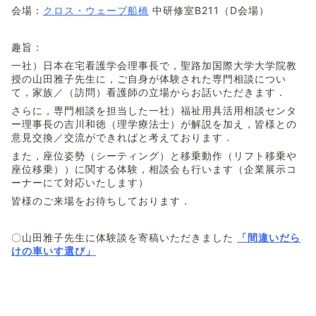
会場：
クロス・ウェーブ船橋
中研修室B211（D会場）
趣旨：
一社）日本在宅看護学会理事長で，聖路加国際大学大学院教
授の山田雅子先生に，ご自身が体験された専門相談につい
て，家族／（訪問）看護師の立場からお話いただきます．
さらに，専門相談を担当した一社）福祉用具活用相談センタ
ー理事長の吉川和徳（理学療法士）が解説を加え，皆様との
意見交換／交流ができればと考えております．
また，座位姿勢（シーティング）と移乗動作（リフト移乗や
座位移乗））に関する体験，相談会も行います（企業展示コ
ーナーにて対応いたします）
皆様のご来場をお待ちしております．
〇山田雅子先生に体験談を寄稿いただきました
「間違いだら
けの車いす選び」