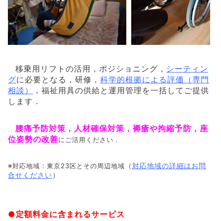
移乗用リフトの活用，ポジショニング，
シーティン
グ
に必要となる，研修，
科学的根拠による評価（専門
相談）
，福祉用具の供給と運用管理を一括してご提供
します．
腰痛予防対策，
人材確保対策，
褥瘡や拘縮予防，座
位姿勢の改善
にご活用ください．
（
対応地域の詳細はお問
※対応地域：東京23区とその周辺地域
合せください
）
●定額料金に含まれるサービス