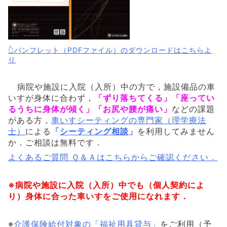
👆パンフレット（PDFファイル）のダウンロードはこちらよ
り
病院や施設に入院（入所）中の方で，施設備品の車
いすが身体に合わず，
「ずり落ちてくる」「座ってい
るうちに身体が傾く」「お尻や腰が痛い」
などの課題
がある方，
車いすシーティングの専門家（理学療法
士）
による
「
シーティング相談
」
を利用してみません
か．
ご相談は無料です．
よくあるご質問 Ｑ＆Ａはこちらからご確認ください．
※病院や施設に入院（入所）中でも（個人契約によ
り）身体に合った車いすをご使用になれます．
※
介護保険給付対象の「福祉用具貸与」
をご利用（予