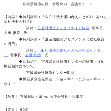
宮城県船形の郷 管理棟内 会議室１・２
【内容】◆特別講演１「自立生活支援の考え方とICFに基づく
福祉機器の利活用」
講師：
公益財団法人テクノエイド協会
理事長
大橋 謙策 氏
◆特別講演２「生活機能のアセスメントと福祉機器
の活用」
講師：
一般社団法人福祉用具活用相談センタ
ー
理事長
吉川 和徳
氏
◆活動紹介「宮城県介護研修センターの研修・福祉
機器相談について」
宮城県介護研修センター職員
◆機器展示室見学会（午後４時１５分から４時４５
分まで）
【対象】 宮城県民・県内の医療介護福祉従事者
【定員】 60名