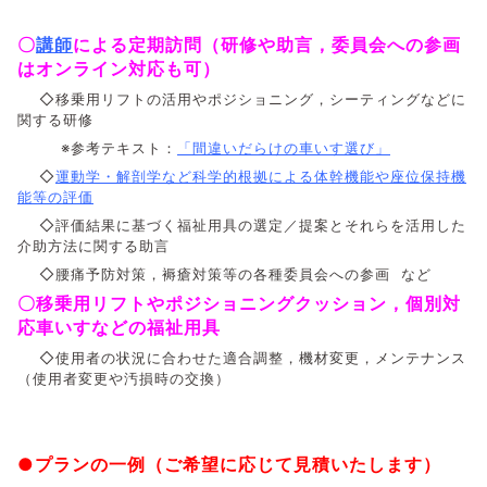
〇
講師
による定期訪問（研修や助言，委員会への参画
はオンライン対応も可）
◇移乗用リフトの活用やポジショニング，シーティングなどに
関する研修
※参考テキスト：
「間違いだらけの車いす選び」
◇
運動学・解剖学など科学的根拠による体幹機能や座位保持機
能等の評価
◇評価結果に基づく福祉用具の選定／提案とそれらを活用した
介助方法に関する助言
◇腰痛予防対策，褥瘡対策等の各種委員会への参画 など
〇移乗用リフトやポジショニングクッション，個別対
応車いすなどの福祉用具
◇使用者の状況に合わせた適合調整，機材変更，メンテナンス
（使用者変更や汚損時の交換）
●プランの一例（ご希望に応じて見積いたします）