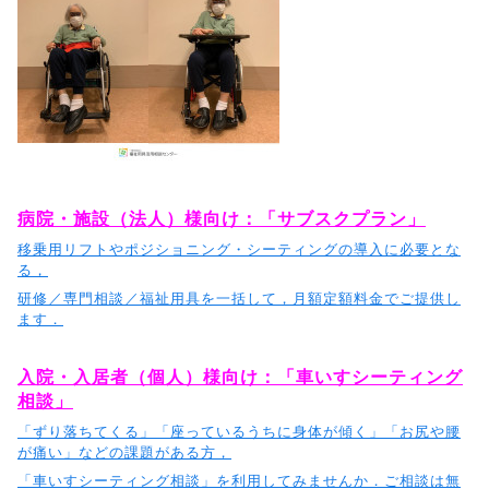
病院・施設（法人）様向け：「サブスクプラン」
移乗用リフトやポジショニング・シーティングの導入に必要とな
る，
研修／専門相談／福祉用具を一括して，月額定額料金でご提供し
ます．
入院・入居者（個人）様向け：「車いすシーティング
相談」
「ずり落ちてくる」「座っているうちに身体が傾く」「お尻や腰
が痛い」などの課題がある方，
「車いすシーティング相談」を利用してみませんか．
ご相談は無