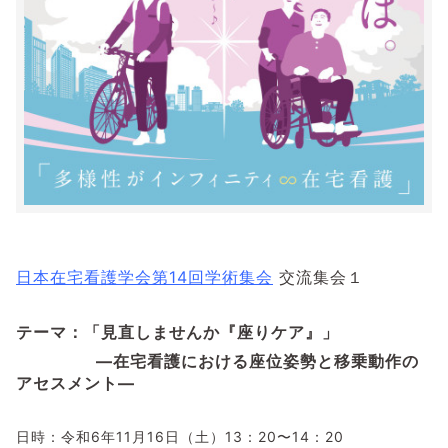
日本在宅看護学会第14回学術集会
交流集会１
テーマ：「見直しませんか『座りケア』」
―在宅看護における座位姿勢と移乗動作の
アセスメント―
日時：令和6年11月16日（土）13：20〜14：20