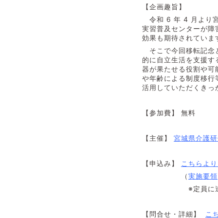
【企画趣旨】
令和 6 年 4 月
実習普及センターが障
効果も期待されていま
そこで今回移転記念と
的に自立生活を支援す
器が果たせる役割や可
や年齢による制度移行
活用していただくきっ
【参加費】 無料
【主催】
宮城県介護研
【申込み】
こちらより
（
実施要領
※定員に達した場
【問合せ・詳細】
こ