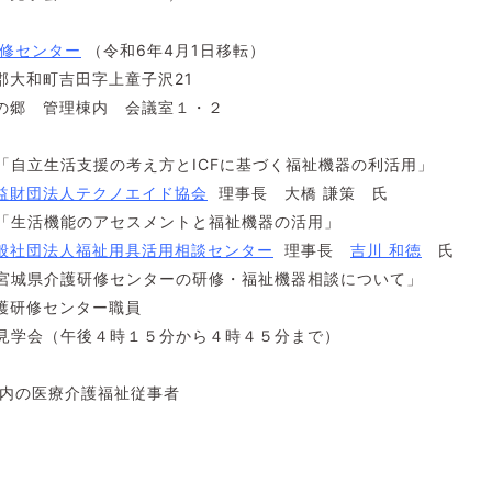
修センター
（令和6年4月1日移転）
町吉田字上童子沢21
管理棟内 会議室１・２
「自立生活支援の考え方とICFに基づく福祉機器の利活用」
益財団法人テクノエイド協会
理事長 大橋 謙策 氏
機能のアセスメントと福祉機器の活用」
般社団法人福祉用具活用相談センター
理事長
吉川 和徳
氏
介護研修センターの研修・福祉機器相談について」
センター職員
（午後４時１５分から４時４５分まで）
県内の医療介護福祉従事者