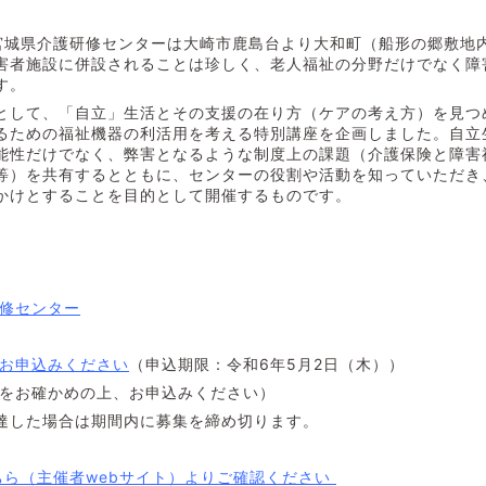
より宮城県介護研修センターは大崎市鹿島台より大和町（船形の郷敷地
害者施設に併設されることは珍しく、老人福祉の分野だけでなく障
す。
して、「自立」生活とその支援の在り方（ケアの考え方）を見つ
るための福祉機器の利活用を考える特別講座を企画しました。自立
能性だけでなく、弊害となるような制度上の課題（介護保険と障害
等）を共有するとともに、センターの役割や活動を知っていただき
かけとすることを目的として開催するものです。
修センター
お申込みください
（申込期限：令和6年5月2日（木））
をお確かめの上、お申込みください）
合は期間内に募集を締め切ります。
ちら（主催者webサイト）よりご確認ください