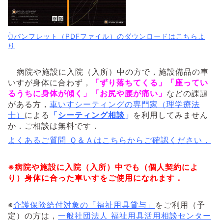
👆パンフレット（PDFファイル）のダウンロードはこちらよ
り
病院や施設に入院（入所）中の方で，施設備品の車
いすが身体に合わず，
「ずり落ちてくる」「座ってい
るうちに身体が傾く」「お尻や腰が痛い」
などの課題
がある方，
車いすシーティングの専門家（理学療法
士）
による
「
シーティング相談
」
を利用してみません
か．
ご相談は無料です．
よくあるご質問 Ｑ＆Ａはこちらからご確認ください．
※病院や施設に入院（入所）中でも（個人契約によ
り）身体に合った車いすをご使用になれます．
※
介護保険給付対象の「福祉用具貸与」
をご利用（予
定）の方は，
一般社団法人 福祉用具活用相談センター