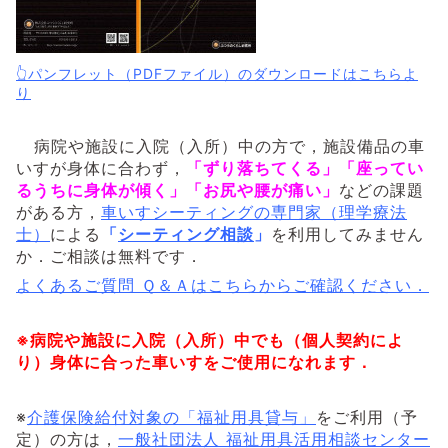
👆パンフレット（PDFファイル）のダウンロードはこちらよ
り
病院や施設に入院（入所）中の方で，施設備品の車
いすが身体に合わず，
「ずり落ちてくる」「座ってい
るうちに身体が傾く」「お尻や腰が痛い」
などの課題
がある方，
車いすシーティングの専門家（理学療法
士）
による
「
シーティング相談
」
を利用してみません
か．
ご相談は無料です．
よくあるご質問 Ｑ＆Ａはこちらからご確認ください．
※病院や施設に入院（入所）中でも（個人契約によ
り）身体に合った車いすをご使用になれます．
※
介護保険給付対象の「福祉用具貸与」
をご利用（予
定）の方は，
一般社団法人 福祉用具活用相談センター