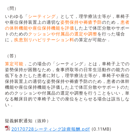
（問）
いわゆる「
シーティング
」として，理学療法士等が，車椅子
や座位保持装置上の適切な
姿勢保持や褥瘡予防
のため，
患者
の体幹機能や座位保持機能を評価
した上で体圧分散やサポー
トのための
クッションや付属品の選定や調整
を行った場合
に，
疾患別リハビリテーション料
の算定が可能か．
（答）
算定可能
．この場合の「シーティング」とは，車椅子上での
姿勢保持が困難なため，食事摂取等の日常生活動作の能力の
低下をきたした患者に対し，理学療法士等が，車椅子や座位
保持装置上の適切な姿勢保持や褥瘡予防のため，患者の体幹
機能や座位保持機能を評価した上で体圧分散やサポートのた
めのクッションや付属品の選定や調整を行うことをいい，単
なる離床目的で車椅子上での座位をとらせる場合は該当しな
い．
疑義解釈通知（抜粋）
20170728シーティング診療報酬.pdf
(0.11MB)