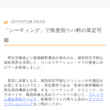
2017/07/28 09:00
「シーティング」で疾患別リハ料の算定可
能
厚生労働省より疑義解釈通知が発出され，個別対応可能な
福祉用具を活用した，リハビリテーション・ケアの推進に向
けて一歩前進しました．
算定に必要となる，個別対応可能なクッションや付属品を
お貸しするだけでなく，
算定要件である「
患者の体幹機能や
座位保持機能を評価」する
「シーティング・クリニック」の
サポートや，職員研修も含めてパッケージ化した，
プレミア
ム福祉用具サービス
，移乗用リフトの導入も含めた
サブスク
リプションパック
をご検討ください．